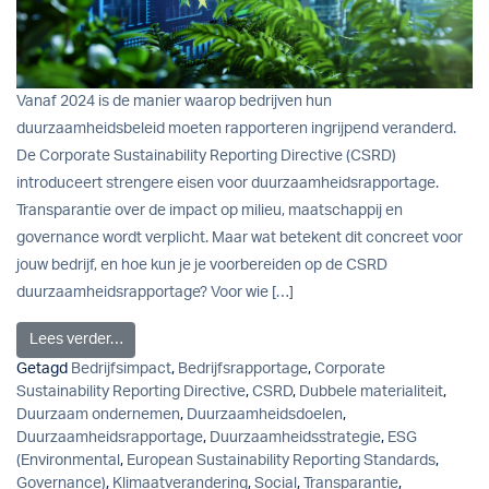
Vanaf 2024 is de manier waarop bedrijven hun
duurzaamheidsbeleid moeten rapporteren ingrijpend veranderd.
De Corporate Sustainability Reporting Directive (CSRD)
introduceert strengere eisen voor duurzaamheidsrapportage.
Transparantie over de impact op milieu, maatschappij en
governance wordt verplicht. Maar wat betekent dit concreet voor
jouw bedrijf, en hoe kun je je voorbereiden op de CSRD
duurzaamheidsrapportage? Voor wie […]
from CSRD duurzaamheidsrapportage: Alles wat je m
Lees verder…
Getagd
Bedrijfsimpact
,
Bedrijfsrapportage
,
Corporate
Sustainability Reporting Directive
,
CSRD
,
Dubbele materialiteit
,
Duurzaam ondernemen
,
Duurzaamheidsdoelen
,
Duurzaamheidsrapportage
,
Duurzaamheidsstrategie
,
ESG
(Environmental
,
European Sustainability Reporting Standards
,
Governance)
,
Klimaatverandering
,
Social
,
Transparantie
,