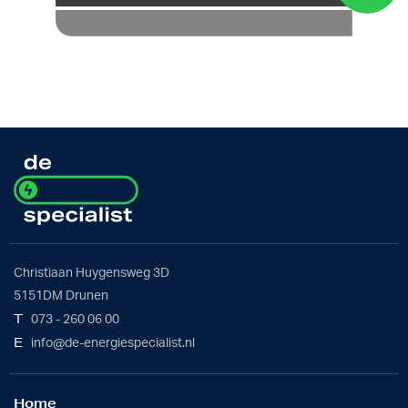
Christiaan Huygensweg 3D
5151DM Drunen
T
073 - 260 06 00
E
info@de-energiespecialist.nl
Home