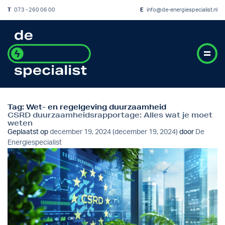
T
073 - 260 06 00
E
info@de-energiespecialist.nl
Tag:
Wet- en regelgeving duurzaamheid
CSRD duurzaamheidsrapportage: Alles wat je moet
weten
Geplaatst op
december 19, 2024
(december 19, 2024)
door
De
Energiespecialist