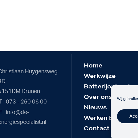
Home
Christiaan Huygensweg
Werkwijze
3D
Batterijoplossing
5151DM Drunen
Over ons
Wij gebruike
T
073 - 260 06 00
Nieuws
E
info@de-
Acc
Werken bij
energiespecialist.nl
Contact