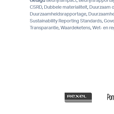
Getagd
Bedrijfsimpact
,
Bedrijfsrapporta
CSRD
,
Dubbele materialiteit
,
Duurzaam 
Duurzaamheidsrapportage
,
Duurzaamhei
Sustainability Reporting Standards
,
Gove
Transparantie
,
Waardeketens
,
Wet- en r