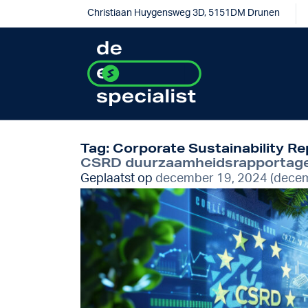
Christiaan Huygensweg 3D, 5151DM Drunen
Tag:
Corporate Sustainability Re
CSRD duurzaamheidsrapportage:
Geplaatst op
december 19, 2024
(decem