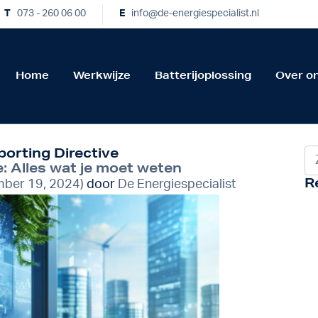
T
073 - 260 06 00
E
info@de-energiespecialist.nl
Home
Werkwijze
Batterijoplossing
Over o
porting Directive
Zo
 Alles wat je moet weten
R
ber 19, 2024)
door
De Energiespecialist