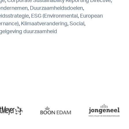
ge
,
Corporate Sustainability Reporting Directive
,
ondernemen
,
Duurzaamheidsdoelen
,
dsstrategie
,
ESG (Environmental
,
European
rnance)
,
Klimaatverandering
,
Social
,
egelgeving duurzaamheid