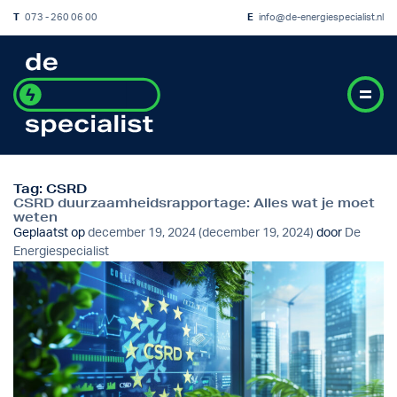
T
073 - 260 06 00
E
info@de-energiespecialist.nl
Tag:
CSRD
CSRD duurzaamheidsrapportage: Alles wat je moet
weten
Geplaatst op
december 19, 2024
(december 19, 2024)
door
De
Energiespecialist