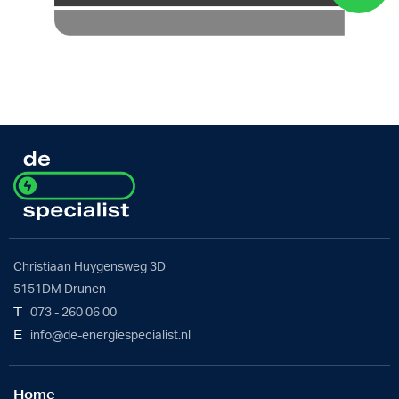
Christiaan Huygensweg 3D
5151DM Drunen
T
073 - 260 06 00
E
info@de-energiespecialist.nl
Home