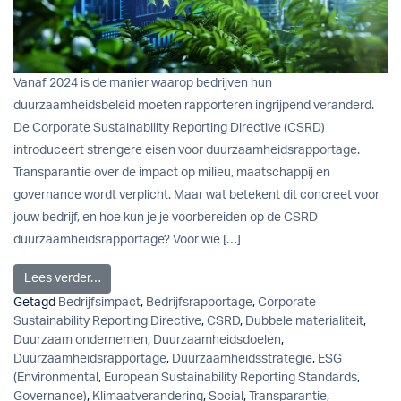
Vanaf 2024 is de manier waarop bedrijven hun
duurzaamheidsbeleid moeten rapporteren ingrijpend veranderd.
De Corporate Sustainability Reporting Directive (CSRD)
introduceert strengere eisen voor duurzaamheidsrapportage.
Transparantie over de impact op milieu, maatschappij en
governance wordt verplicht. Maar wat betekent dit concreet voor
jouw bedrijf, en hoe kun je je voorbereiden op de CSRD
duurzaamheidsrapportage? Voor wie […]
from CSRD duurzaamheidsrapportage: Alles wat je m
Lees verder…
Getagd
Bedrijfsimpact
,
Bedrijfsrapportage
,
Corporate
Sustainability Reporting Directive
,
CSRD
,
Dubbele materialiteit
,
Duurzaam ondernemen
,
Duurzaamheidsdoelen
,
Duurzaamheidsrapportage
,
Duurzaamheidsstrategie
,
ESG
(Environmental
,
European Sustainability Reporting Standards
,
Governance)
,
Klimaatverandering
,
Social
,
Transparantie
,