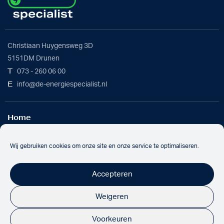
Christiaan Huygensweg 3D
5151DM Drunen
T
073 - 260 06 00
E
info@de-energiespecialist.nl
Home
Werkwijze
Batterijoplossing
Wij gebruiken cookies om onze site en onze service te optimaliseren.
Over ons
Nieuws
Accepteren
Werken bij
Contact
Weigeren
Voorkeuren