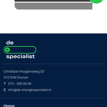
Christiaan Huygensweg 3D
5151DM Drunen
T
073 - 260 06 00
E
info@de-energiespecialist.nl
Home