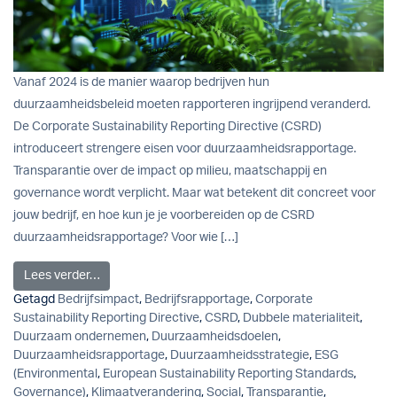
Vanaf 2024 is de manier waarop bedrijven hun
duurzaamheidsbeleid moeten rapporteren ingrijpend veranderd.
De Corporate Sustainability Reporting Directive (CSRD)
introduceert strengere eisen voor duurzaamheidsrapportage.
Transparantie over de impact op milieu, maatschappij en
governance wordt verplicht. Maar wat betekent dit concreet voor
jouw bedrijf, en hoe kun je je voorbereiden op de CSRD
duurzaamheidsrapportage? Voor wie […]
from CSRD duurzaamheidsrapportage: Alles wat je m
Lees verder…
Getagd
Bedrijfsimpact
,
Bedrijfsrapportage
,
Corporate
Sustainability Reporting Directive
,
CSRD
,
Dubbele materialiteit
,
Duurzaam ondernemen
,
Duurzaamheidsdoelen
,
Duurzaamheidsrapportage
,
Duurzaamheidsstrategie
,
ESG
(Environmental
,
European Sustainability Reporting Standards
,
Governance)
,
Klimaatverandering
,
Social
,
Transparantie
,