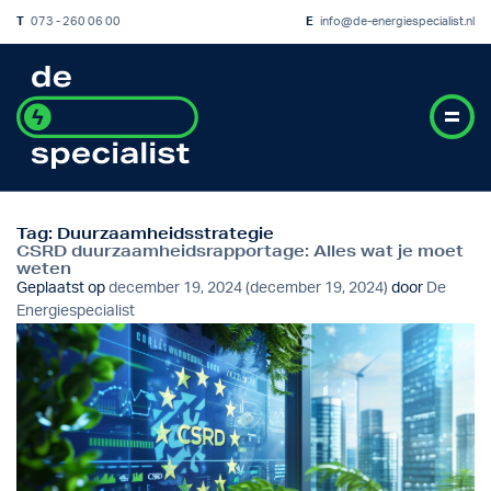
T
073 - 260 06 00
E
info@de-energiespecialist.nl
Tag:
Duurzaamheidsstrategie
CSRD duurzaamheidsrapportage: Alles wat je moet
weten
Geplaatst op
december 19, 2024
(december 19, 2024)
door
De
Energiespecialist