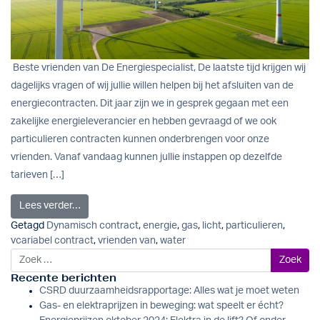
Beste vrienden van De Energiespecialist, De laatste tijd krijgen wij
dagelijks vragen of wij jullie willen helpen bij het afsluiten van de
energiecontracten. Dit jaar zijn we in gesprek gegaan met een
zakelijke energieleverancier en hebben gevraagd of we ook
particulieren contracten kunnen onderbrengen voor onze
vrienden. Vanaf vandaag kunnen jullie instappen op dezelfde
tarieven […]
from Collectief aanbod voor vrienden van De Energiesp
Lees verder…
Getagd
Dynamisch contract
,
energie
,
gas
,
licht
,
particulieren
,
vcariabel contract
,
vrienden van
,
water
Zoek naar:
Recente berichten
CSRD duurzaamheidsrapportage: Alles wat je moet weten
Gas- en elektraprijzen in beweging: wat speelt er écht?