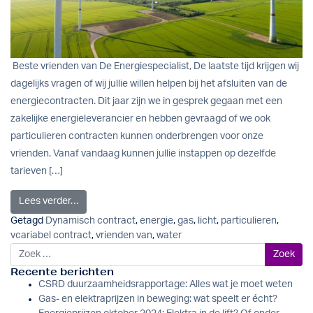
Beste vrienden van De Energiespecialist, De laatste tijd krijgen wij
dagelijks vragen of wij jullie willen helpen bij het afsluiten van de
energiecontracten. Dit jaar zijn we in gesprek gegaan met een
zakelijke energieleverancier en hebben gevraagd of we ook
particulieren contracten kunnen onderbrengen voor onze
vrienden. Vanaf vandaag kunnen jullie instappen op dezelfde
tarieven […]
from Collectief aanbod voor vrienden van De Energiesp
Lees verder…
Getagd
Dynamisch contract
,
energie
,
gas
,
licht
,
particulieren
,
vcariabel contract
,
vrienden van
,
water
Zoek naar:
Recente berichten
CSRD duurzaamheidsrapportage: Alles wat je moet weten
Gas- en elektraprijzen in beweging: wat speelt er écht?