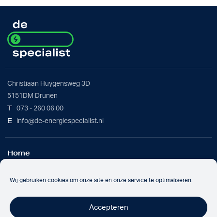
Christiaan Huygensweg 3D
5151DM Drunen
T
073 - 260 06 00
E
info@de-energiespecialist.nl
Home
Werkwijze
Batterijoplossing
Wij gebruiken cookies om onze site en onze service te optimaliseren.
Over ons
Nieuws
Accepteren
Werken bij