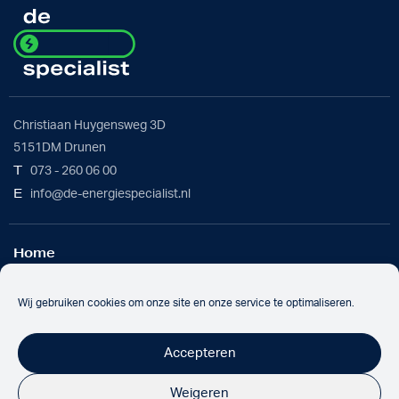
Christiaan Huygensweg 3D
5151DM Drunen
T
073 - 260 06 00
E
info@de-energiespecialist.nl
Home
Werkwijze
Batterijoplossing
Wij gebruiken cookies om onze site en onze service te optimaliseren.
Over ons
Nieuws
Accepteren
Werken bij
Contact
Weigeren