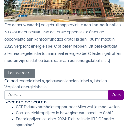
Een gebouw waarbij de gebruiksoppervlakte aan kantoorfuncties
50% of meer beslaat van de totale oppervlakte én/of de
oppervlakte aan kantoorfuncties groter is dan 100 m² moet in
2023 verplicht energielabel C of beter hebben. Dit betekent dat
alle maatregelen die tot minimaal energielabel C leiden, getroffen
moeten zijn en dat op basis daarvan een energielabel is […]
from Energielabel C verplicht in 2023. Ook snel naar 
Lees verder…
Getagd
energielabel c
,
gebouwen labelen
,
label c
,
labelen
,
Verplicht energielabel c
Zoek naar:
Recente berichten
CSRD duurzaamheidsrapportage: Alles wat je moet weten
Gas- en elektraprijzen in beweging: wat speelt er écht?
Energieprijzen oktober 2024: Elektra in de lift? Of onder
spanning?