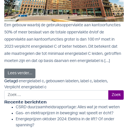
Een gebouw waarbij de gebruiksoppervlakte aan kantoorfuncties
50% of meer beslaat van de totale oppervlakte én/of de
oppervlakte aan kantoorfuncties groter is dan 100 m² moet in
2023 verplicht energielabel C of beter hebben. Dit betekent dat
alle maatregelen die tot minimaal energielabel C leiden, getroffen
moeten zijn en dat op basis daarvan een energielabel is […]
from Energielabel C verplicht in 2023. Ook snel naar 
Lees verder…
Getagd
energielabel c
,
gebouwen labelen
,
label c
,
labelen
,
Verplicht energielabel c
Zoek naar:
Recente berichten
CSRD duurzaamheidsrapportage: Alles wat je moet weten
Gas- en elektraprijzen in beweging: wat speelt er écht?
Energieprijzen oktober 2024: Elektra in de lift? Of onder
spanning?