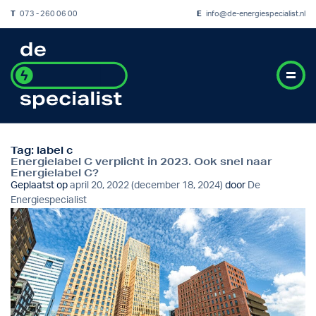
T
073 - 260 06 00
E
info@de-energiespecialist.nl
Tag:
label c
Energielabel C verplicht in 2023. Ook snel naar
Energielabel C?
Geplaatst op
april 20, 2022
(december 18, 2024)
door
De
Energiespecialist