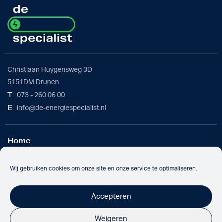
Christiaan Huygensweg 3D
5151DM Drunen
T
073 - 260 06 00
E
info@de-energiespecialist.nl
Home
Werkwijze
Batterijoplossing
Wij gebruiken cookies om onze site en onze service te optimaliseren.
Over ons
Nieuws
Accepteren
Werken bij
Contact
Weigeren