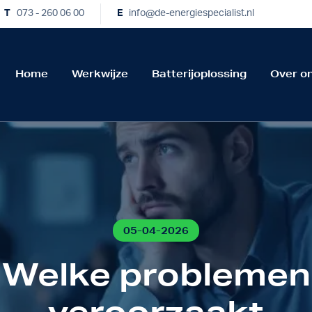
T
073 - 260 06 00
E
info@de-energiespecialist.nl
Home
Werkwijze
Batterijoplossing
Over o
05-04-2026
Welke problemen
veroorzaakt