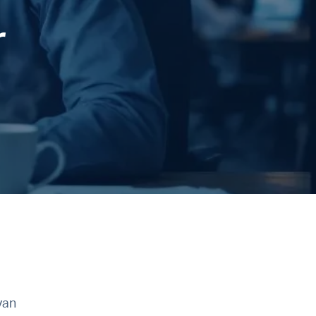
r
van