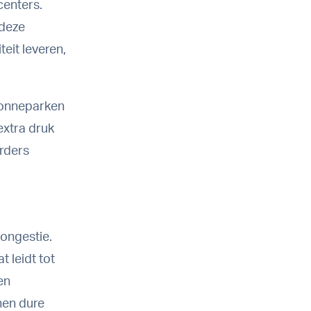
centers.
 deze
eit leveren,
Zonneparken
xtra druk
rders
ongestie.
 leidt tot
en
nen dure