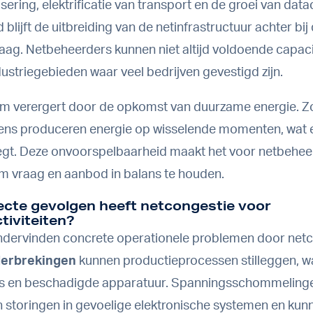
isering, elektrificatie van transport en de groei van data
jd blijft de uitbreiding van de netinfrastructuur achter bij
raag. Netbeheerders kunnen niet altijd voldoende capacit
dustriegebieden waar veel bedrijven gevestigd zijn.
em verergert door de opkomst van duurzame energie. 
ns produceren energie op wisselende momenten, wat e
legt. Deze onvoorspelbaarheid maakt het voor netbehee
om vraag en aanbod in balans te houden.
ecte gevolgen heeft netcongestie voor
ctiviteiten?
ndervinden concrete operationele problemen door netc
erbrekingen
kunnen productieprocessen stilleggen, wat
es en beschadigde apparatuur. Spanningsschommeling
 storingen in gevoelige elektronische systemen en kun