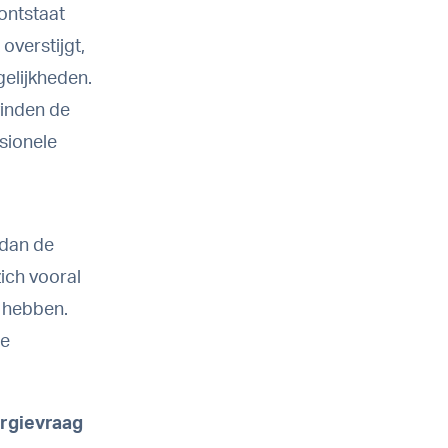
ontstaat
overstijgt,
gelijkheden.
vinden de
sionele
 dan de
ich vooral
g hebben.
te
rgievraag