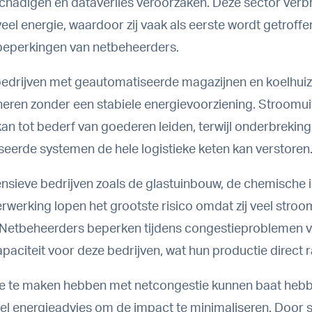
chadigen en dataverlies veroorzaken. Deze sector verbr
eel energie, waardoor zij vaak als eerste wordt getroff
beperkingen van netbeheerders.
bedrijven met geautomatiseerde magazijnen en koelhui
oneren zonder een stabiele energievoorziening. Stroomuit
kan tot bederf van goederen leiden, terwijl onderbreking
eerde systemen de hele logistieke keten kan verstoren
ensieve bedrijven zoals de glastuinbouw, de chemische i
rwerking lopen het grootste risico omdat zij veel stroo
 Netbeheerders beperken tijdens congestieproblemen v
paciteit voor deze bedrijven, wat hun productie direct r
ie te maken hebben met netcongestie kunnen baat hebb
el energieadvies om de impact te minimaliseren. Door 