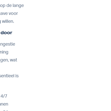
 op de lange
gave voor
 willen.
 door
ngestie
ning
ggen, wat
ntieel is
24/7
nnen