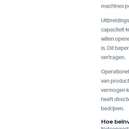
machines p
Uitbreiding
capaciteit k
willen opene
is. Dit bep
vertragen.
Operationel
van product
vermogen ku
heeft direc
bedrijven.
Hoe beïnv