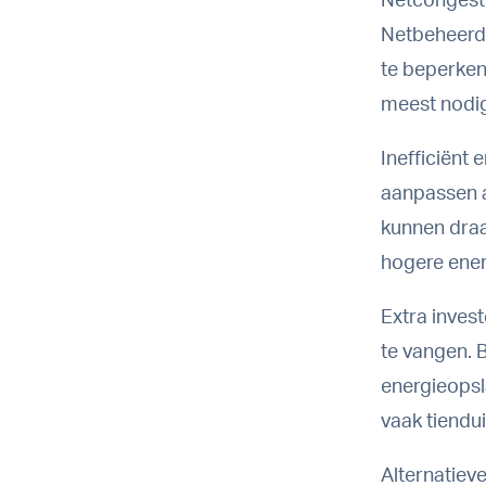
Netcongesti
Netbeheerd
te beperken.
meest nodig
Inefficiënt
aanpassen a
kunnen draai
hogere ener
Extra inves
te vangen. 
energieopsl
vaak tiendu
Alternatiev