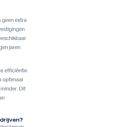
s geen extra
vestigingen
 beschikbaar
gen jaren
 efficiëntie
p optimaal
minder. Dit
an
drijven?