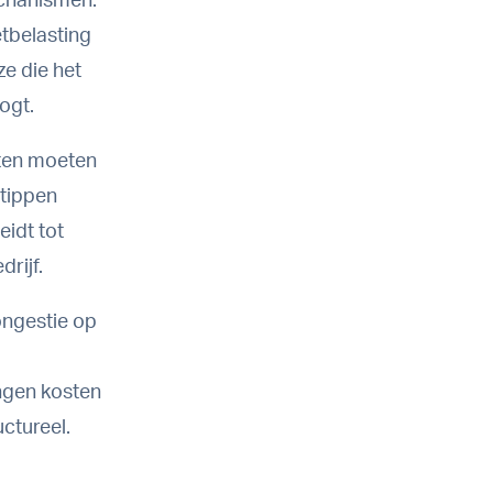
echanismen.
tbelasting
ze die het
ogt.
iten moeten
stippen
eidt tot
rijf.
ongestie op
ngen kosten
ctureel.