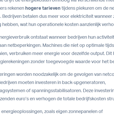
e drijft de energiekosten omhoog via verschillende m
ers rekenen
hogere tarieven
tijdens piekuren om de ne
 Bedrijven betalen dus meer voor elektriciteit wanneer 
 hebben, wat hun operationele kosten aanzienlijk verho
 energieverbruik ontstaat wanneer bedrijven hun activite
an netbeperkingen. Machines die niet op optimale tijd
en, verbruiken meer energie voor dezelfde output. Dit l
gierekeningen zonder toegevoegde waarde voor het bed
teringen worden noodzakelijk om de gevolgen van netc
Bedrijven moeten investeren in back-upgeneratoren,
agsystemen of spanningsstabilisatoren. Deze investeri
izenden euro’s en verhogen de totale bedrijfskosten stru
e energieoplossingen, zoals eigen zonnepanelen of