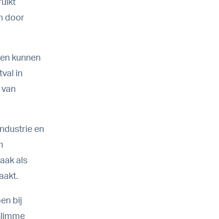
uikt
en door
zen kunnen
val in
 van
.
ndustrie en
m
aak als
aakt.
en bij
slimme