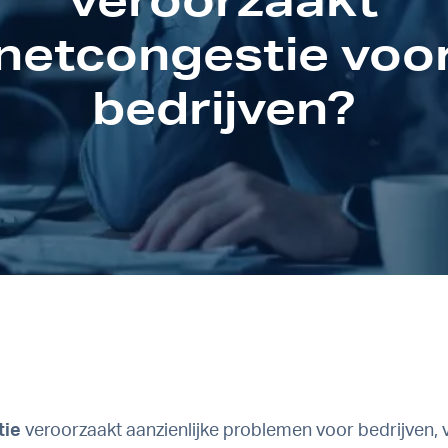
netcongestie voo
bedrijven?
tie
veroorzaakt aanzienlijke problemen voor bedrijven, 