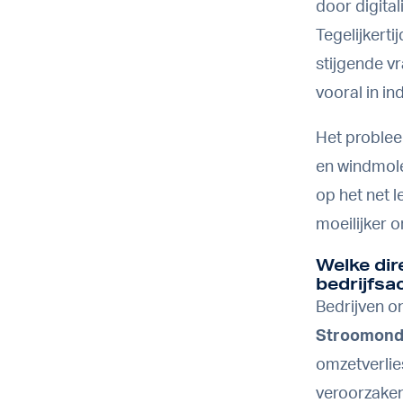
door digital
Tegelijkerti
stijgende v
vooral in in
Het proble
en windmole
op het net 
moeilijker 
Welke dir
bedrijfsa
Bedrijven o
Stroomond
omzetverli
veroorzaken