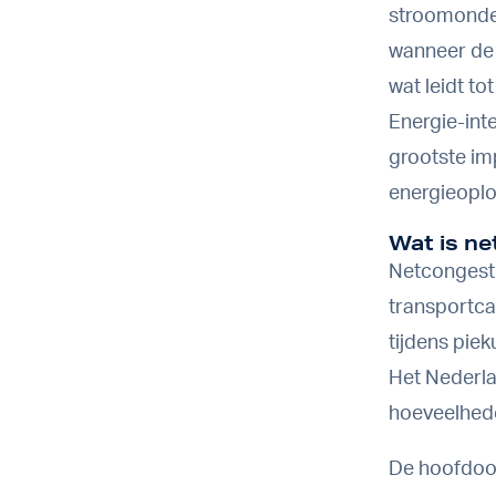
stroomonder
wanneer de v
wat leidt t
Energie-int
grootste im
energieopl
Wat is ne
Netcongesti
transportca
tijdens piek
Het Nederla
hoeveelhede
De hoofdoor