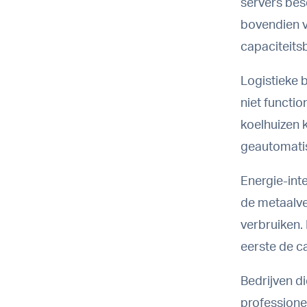
servers bes
bovendien v
capaciteits
Logistieke 
niet functi
koelhuizen 
geautomatis
Energie-int
de metaalve
verbruiken.
eerste de ca
Bedrijven d
professione