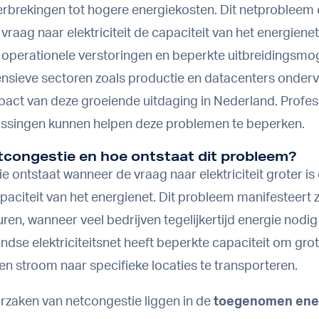
brekingen tot hogere energiekosten. Dit netprobleem 
raag naar elektriciteit de capaciteit van het energienet 
ot operationele verstoringen en beperkte uitbreidingsmo
ensieve sectoren zoals productie en datacenters onder
pact van deze groeiende uitdaging in Nederland. Profes
ossingen
kunnen helpen deze problemen te beperken.
tcongestie en hoe ontstaat dit probleem?
e ontstaat wanneer de vraag naar elektriciteit groter is
paciteit van het energienet. Dit probleem manifesteert z
uren, wanneer veel bedrijven tegelijkertijd energie nodi
ndse elektriciteitsnet heeft beperkte capaciteit om gro
n stroom naar specifieke locaties te transporteren.
zaken van netcongestie liggen in de
toegenomen ene