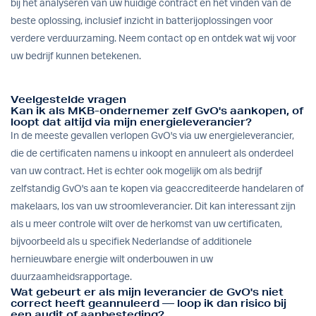
bij het analyseren van uw huidige contract en het vinden van de
beste oplossing, inclusief inzicht in
batterijoplossingen
voor
verdere verduurzaming.
Neem contact op
en ontdek wat wij voor
uw bedrijf kunnen betekenen.
Veelgestelde vragen
Kan ik als MKB-ondernemer zelf GvO's aankopen, of
loopt dat altijd via mijn energieleverancier?
In de meeste gevallen verlopen GvO's via uw energieleverancier,
die de certificaten namens u inkoopt en annuleert als onderdeel
van uw contract. Het is echter ook mogelijk om als bedrijf
zelfstandig GvO's aan te kopen via geaccrediteerde handelaren of
makelaars, los van uw stroomleverancier. Dit kan interessant zijn
als u meer controle wilt over de herkomst van uw certificaten,
bijvoorbeeld als u specifiek Nederlandse of additionele
hernieuwbare energie wilt onderbouwen in uw
duurzaamheidsrapportage.
Wat gebeurt er als mijn leverancier de GvO's niet
correct heeft geannuleerd — loop ik dan risico bij
een audit of aanbesteding?