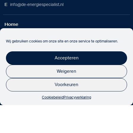
E
info@de-energiespecialist.nl
Home
Werkwijze
Batterijoplossing
Wij gebruiken cookies om onze site en onze service te optimaliseren.
Over ons
Nieuws
Accepteren
Werken bij
Contact
Weigeren
Voorkeuren
Onze partners
Cookiebeleid
Privacyverklaring
De Zonspecialist 2026
Privacyverklaring
Algemene voorwaarden