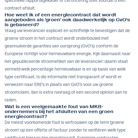
specifieke rapportagekader of certificering stelt voordat u een
contract afsluit.
Hoe weet ik of een energiecontract dat wordt
aangeboden als 'groen' ook daadwerkelijk op GvO's
is gebaseerd?
Vraag uw leverancier expliciet en schriftelijk te bevestigen dat de
groene stroom in het contract wordt onderbouwd met
geannuleerde garanties van oorsprong (GvO's) conform de
Europese richtlijn voor hernieuwbare energie. Kijk daarnaast naar
het gepubliceerde stroometiket van de leverancier: daarin staat
vermeld welk percentage hernieuwbaar is en op basis van welk
type certificaat. Is die informatie niet transparant of wordt er
verwezen naar ERE's in plaats van GvO's voor uw groene
stroomclaim, dan is extra navraag of een second opinion aan te
raden.
Wat is een veelgemaakte fout van MKB-
ondernemers bij het afsluiten van een groen
energiecontract?
De meest voorkomende fout is vertrouwen op de term 'groene
stroom' op een offerte of factuur zonder te verifiëren welk type
certificaat hieraan ten grondslag ligt. Sommige contracten