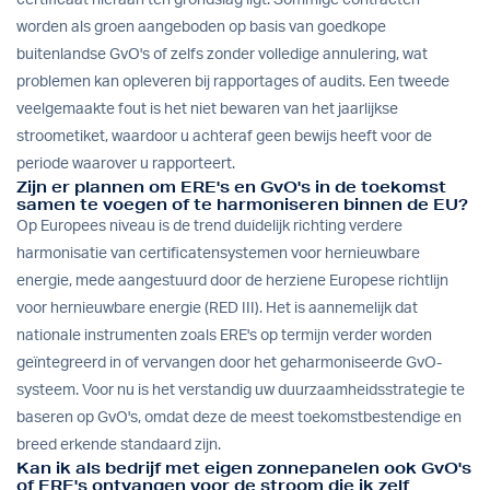
worden als groen aangeboden op basis van goedkope
buitenlandse GvO's of zelfs zonder volledige annulering, wat
problemen kan opleveren bij rapportages of audits. Een tweede
veelgemaakte fout is het niet bewaren van het jaarlijkse
stroometiket, waardoor u achteraf geen bewijs heeft voor de
periode waarover u rapporteert.
Zijn er plannen om ERE's en GvO's in de toekomst
samen te voegen of te harmoniseren binnen de EU?
Op Europees niveau is de trend duidelijk richting verdere
harmonisatie van certificatensystemen voor hernieuwbare
energie, mede aangestuurd door de herziene Europese richtlijn
voor hernieuwbare energie (RED III). Het is aannemelijk dat
nationale instrumenten zoals ERE's op termijn verder worden
geïntegreerd in of vervangen door het geharmoniseerde GvO-
systeem. Voor nu is het verstandig uw duurzaamheidsstrategie te
baseren op GvO's, omdat deze de meest toekomstbestendige en
breed erkende standaard zijn.
Kan ik als bedrijf met eigen zonnepanelen ook GvO's
of ERE's ontvangen voor de stroom die ik zelf