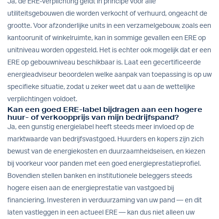
Ja, de ERE-verplichting geldt in principe voor alle
utiliteitsgebouwen die worden verkocht of verhuurd, ongeacht de
grootte. Voor afzonderlijke units in een verzamelgebouw, zoals een
kantoorunit of winkelruimte, kan in sommige gevallen een ERE op
unitniveau worden opgesteld. Het is echter ook mogelijk dat er een
ERE op gebouwniveau beschikbaar is. Laat een gecertificeerde
energieadviseur beoordelen welke aanpak van toepassing is op uw
specifieke situatie, zodat u zeker weet dat u aan de wettelijke
verplichtingen voldoet.
Kan een goed ERE-label bijdragen aan een hogere
huur- of verkoopprijs van mijn bedrijfspand?
Ja, een gunstig energielabel heeft steeds meer invloed op de
marktwaarde van bedrijfsvastgoed. Huurders en kopers zijn zich
bewust van de energiekosten en duurzaamheidseisen, en kiezen
bij voorkeur voor panden met een goed energieprestatieprofiel.
Bovendien stellen banken en institutionele beleggers steeds
hogere eisen aan de energieprestatie van vastgoed bij
financiering. Investeren in verduurzaming van uw pand — en dit
laten vastleggen in een actueel ERE — kan dus niet alleen uw