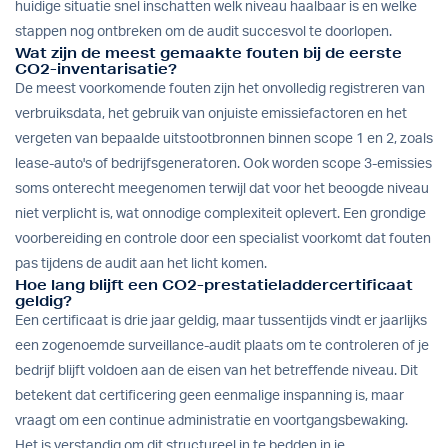
huidige situatie snel inschatten welk niveau haalbaar is en welke
stappen nog ontbreken om de audit succesvol te doorlopen.
Wat zijn de meest gemaakte fouten bij de eerste
CO2-inventarisatie?
De meest voorkomende fouten zijn het onvolledig registreren van
verbruiksdata, het gebruik van onjuiste emissiefactoren en het
vergeten van bepaalde uitstootbronnen binnen scope 1 en 2, zoals
lease-auto's of bedrijfsgeneratoren. Ook worden scope 3-emissies
soms onterecht meegenomen terwijl dat voor het beoogde niveau
niet verplicht is, wat onnodige complexiteit oplevert. Een grondige
voorbereiding en controle door een specialist voorkomt dat fouten
pas tijdens de audit aan het licht komen.
Hoe lang blijft een CO2-prestatieladdercertificaat
geldig?
Een certificaat is drie jaar geldig, maar tussentijds vindt er jaarlijks
een zogenoemde surveillance-audit plaats om te controleren of je
bedrijf blijft voldoen aan de eisen van het betreffende niveau. Dit
betekent dat certificering geen eenmalige inspanning is, maar
vraagt om een continue administratie en voortgangsbewaking.
Het is verstandig om dit structureel in te bedden in je