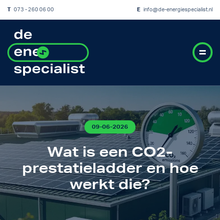
T
073 - 260 06 00
E
info@de-energiespecialist.nl
09-06-2026
Wat is een CO2-
prestatieladder en hoe
werkt die?