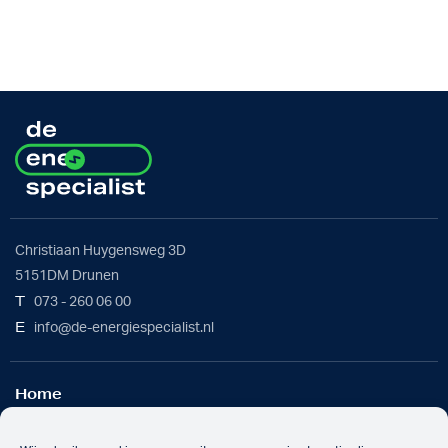
Christiaan Huygensweg 3D
5151DM Drunen
T
073 - 260 06 00
E
info@de-energiespecialist.nl
Home
Werkwijze
Batterijoplossing