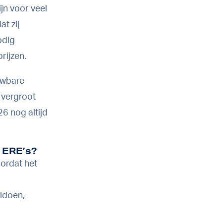
jn voor veel
t zij
odig
rijzen.
euwbare
t vergroot
6 nog altijd
r ERE’s?
oordat het
ldoen,