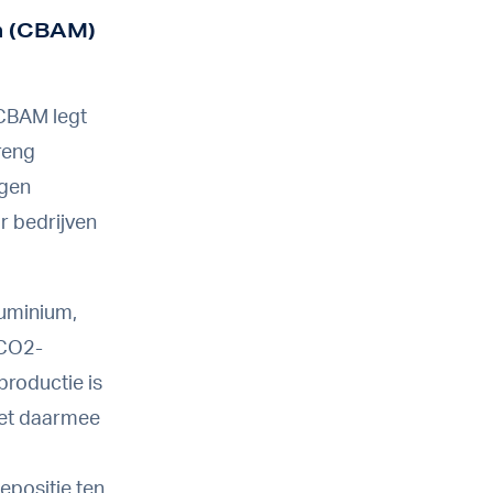
m (CBAM)
 CBAM legt
reng
igen
r bedrijven
luminium,
 CO2-
productie is
het daarmee
epositie ten