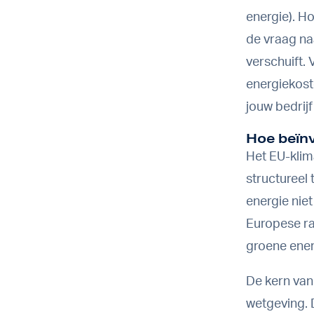
energie). H
de vraag na
verschuift.
energiekoste
jouw bedrij
Hoe beïnv
Het EU-klim
structureel
energie niet
Europese ra
groene energ
De kern van
wetgeving. 