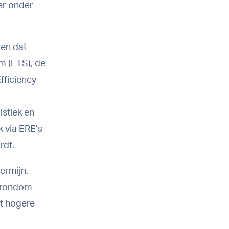
er onder
len dat
m (ETS), de
fficiency
istiek en
 via ERE’s
rdt.
ermijn.
e rondom
et hogere