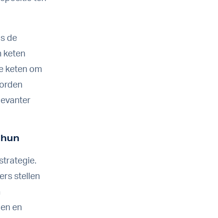
is de
n keten
le keten om
worden
levanter
 hun
trategie.
rs stellen
n
oen en