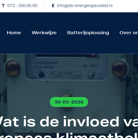
T
073 - 260 06 00
E
info@de-energiespecialist.nl
Home
Werkwijze
Batterijoplossing
Over o
30-05-2026
at is de invloed v
ropees klimaatbel