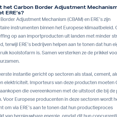
t het Carbon Border Adjustment Mechanis
t ERE’s?
Border Adjustment Mechanism (CBAM) en ERE’s zijn
ire instrumenten binnen het Europese klimaatbeleid.
fing op aan importproducten uit landen met minder st
d, terwijl ERE’s bedrijven helpen aan te tonen dat hun e
ruik koolstofarm is. Samen versterken ze de prikkel voo
uurzamen.
erste instantie gericht op sectoren als staal, cement, a
n elektriciteit. Importeurs van deze producten moeten
n aankopen die overeenkomen met de uitstoot die bij de 
. Voor Europese producenten in deze sectoren wordt 
ant om via ERE’s aan te tonen dat hun productieproces
t van hernieuwbare energie, omdat dit hun concurrenti