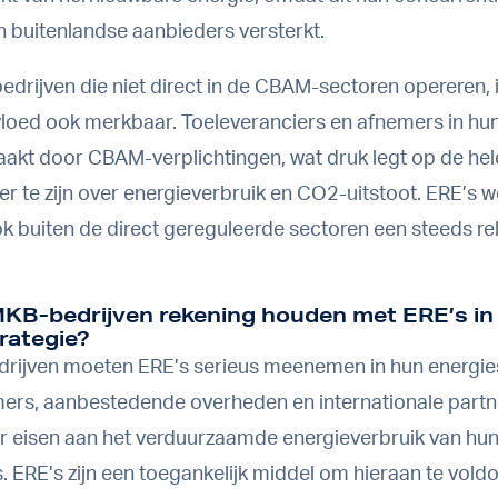
n buitenlandse aanbieders versterkt.
drijven die niet direct in de CBAM-sectoren opereren, 
nvloed ook merkbaar. Toeleveranciers en afnemers in hu
akt door CBAM-verplichtingen, wat druk legt op de he
er te zijn over energieverbruik en CO2-uitstoot. ERE’s 
 buiten de direct gereguleerde sectoren een steeds re
KB-bedrijven rekening houden met ERE’s in
rategie?
rijven moeten ERE’s serieus meenemen in hun energies
ers, aanbestedende overheden en internationale partne
r eisen aan het verduurzaamde energieverbruik van hu
. ERE’s zijn een toegankelijk middel om hieraan te vold