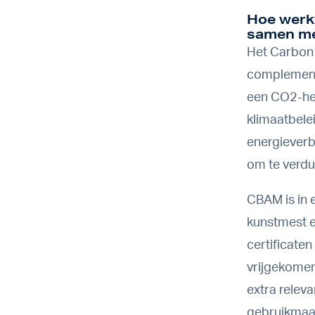
Hoe werk
samen me
Het Carbon 
complementa
een CO2-hef
klimaatbelei
energieverb
om te verd
CBAM is in e
kunstmest e
certificate
vrijgekomen
extra relev
gebruikmaak