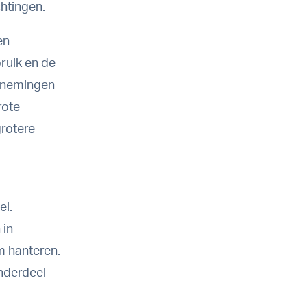
htingen.
en
ruik en de
ernemingen
rote
rotere
el.
 in
m hanteren.
onderdeel