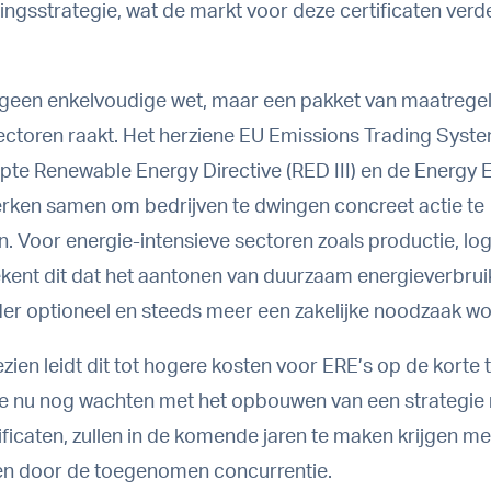
ngsstrategie, wat de markt voor deze certificaten verd
is geen enkelvoudige wet, maar een pakket van maatrege
ctoren raakt. Het herziene EU Emissions Trading Syste
te Renewable Energy Directive (RED III) en de Energy E
erken samen om bedrijven te dwingen concreet actie te
 Voor energie-intensieve sectoren zoals productie, log
kent dit dat het aantonen van duurzaam energieverbruik
er optioneel en steeds meer een zakelijke noodzaak wo
zien leidt dit tot hogere kosten voor ERE’s op de korte t
ie nu nog wachten met het opbouwen van een strategi
ificaten, zullen in de komende jaren te maken krijgen m
en door de toegenomen concurrentie.