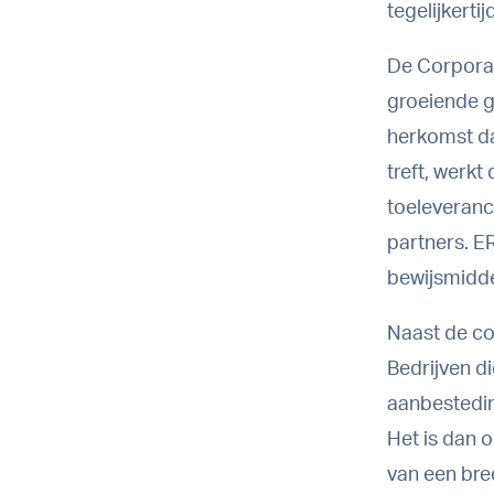
tegelijkert
De Corporat
groeiende g
herkomst da
treft, werkt
toeleveranc
partners. E
bewijsmidde
Naast de co
Bedrijven d
aanbestedin
Het is dan o
van een br