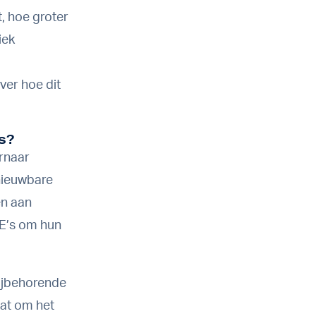
, hoe groter
iek
ver hoe dit
’s?
ernaar
rnieuwbare
en aan
E’s om hun
bijbehorende
aat om het