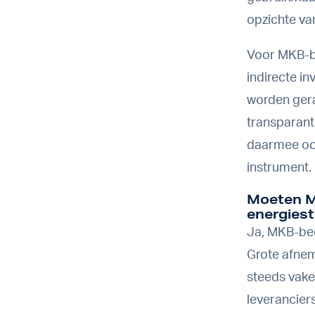
opzichte va
Voor MKB-be
indirecte i
worden gera
transparant
daarmee ook
instrument.
Moeten M
energiest
Ja, MKB-bed
Grote afnem
steeds vake
leveranciers