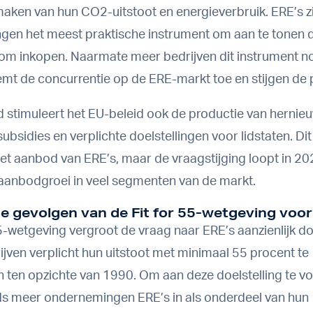
 maken van hun CO2-uitstoot en energieverbruik. ERE’s zi
en het meest praktische instrument om aan te tonen da
om inkopen. Naarmate meer bedrijven dit instrument n
mt de concurrentie op de ERE-markt toe en stijgen de p
ijd stimuleert het EU-beleid ook de productie van herni
subsidies en verplichte doelstellingen voor lidstaten. Di
het aanbod van ERE’s, maar de vraagstijging loopt in 202
aanbodgroei in veel segmenten van de markt.
de gevolgen van de Fit for 55-wetgeving voo
55-wetgeving vergroot de vraag naar ERE’s aanzienlijk d
ijven verplicht hun uitstoot met minimaal 55 procent te
 ten opzichte van 1990. Om aan deze doelstelling te vo
ds meer ondernemingen ERE’s in als onderdeel van hun