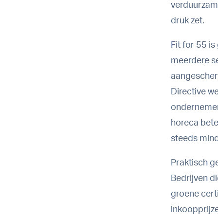
verduurzami
druk zet.
Fit for 55 
meerdere se
aangescherp
Directive w
ondernemen.
horeca bete
steeds mind
Praktisch ge
Bedrijven d
groene cert
inkoopprijz