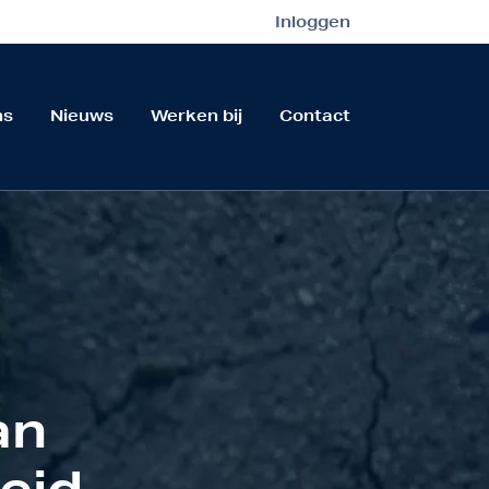
Inloggen
ns
Nieuws
Werken bij
Contact
an
eid