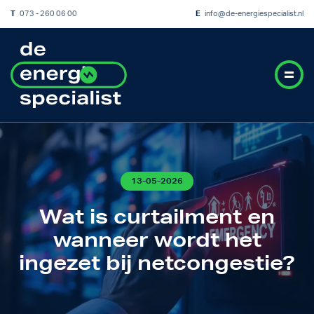
T
073 - 260 06 00
E
info@de-energiespecialist.nl
13-05-2026
Wat is curtailment en
wanneer wordt het
ingezet bij netcongestie?