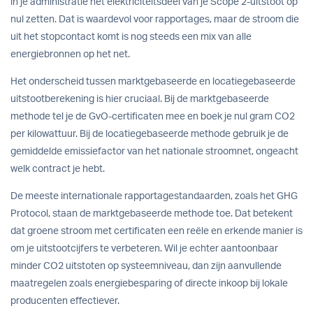
in je administratie het elektriciteitsdeel van je Scope 2-uitstoot op
nul zetten. Dat is waardevol voor rapportages, maar de stroom die
uit het stopcontact komt is nog steeds een mix van alle
energiebronnen op het net.
Het onderscheid tussen marktgebaseerde en locatiegebaseerde
uitstootberekening is hier cruciaal. Bij de marktgebaseerde
methode tel je de GvO-certificaten mee en boek je nul gram CO2
per kilowattuur. Bij de locatiegebaseerde methode gebruik je de
gemiddelde emissiefactor van het nationale stroomnet, ongeacht
welk contract je hebt.
De meeste internationale rapportagestandaarden, zoals het GHG
Protocol, staan de marktgebaseerde methode toe. Dat betekent
dat groene stroom met certificaten een reële en erkende manier is
om je uitstootcijfers te verbeteren. Wil je echter aantoonbaar
minder CO2 uitstoten op systeemniveau, dan zijn aanvullende
maatregelen zoals energiebesparing of directe inkoop bij lokale
producenten effectiever.