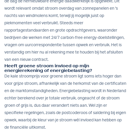
de dag de hernieuwbare energie daadwerkelijk is opgewekt. Dit
wordt relevant omdat stroom overdag van zonnepanelen en 's
nachts van windmolens komt, terwijl jij mogelijk juist op
piekmomenten veel verbruikt. Steeds meer
rapportagestandaarden en grote opdrachtgevers, waaronder
bedrijven die werken met 24/7 carbon-free energy-doelstellingen,
vragen om uurcorrespondentie tussen opwek en verbruik. Het is
verstandig om hier nu al rekening mee te houden bij het afsluiten
van een nieuw contract.
Heeft groene stroom invloed op mijn
energierekening of energiebelasting?
De kale stroomprijs voor groene stroom ligt soms iets hoger dan
voor grijze stroom, afhankelijk van de herkomst van de certificaten
en de marktomstandigheden. Energiebelasting wordt in Nederland
echter berekend over je totale verbruik, ongeacht of de stroom
groen of grijs is, dus daar verandert niets aan. Wel zijn er
specifieke regelingen, zoals de postcoderoos of saldering bij eigen
opwek, waarbij de kleur van je stroom wél invloed kan hebben op
de financiële uitkomst.