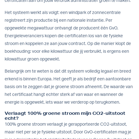
certificaten aan om jouw verbruik administratief groen te maken.
Het systeem werkt als volgt: een windpark of zonnecentrale
registreert zijn productie bij een nationale instantie. Per
opgewekte megawattuur ontvangt de producent één GvO.
Energieleveranciers kopen die certificaten los van de fysieke
stroom en koppelen ze aan jouw contract. Op die manier klopt de
boekhouding: voor elke kilowattuur die jij verbruikt, is ergens een
kilowattuur groen opgewekt.
Belangrijk om te weten is dat dit systeem volledig legaal en breed
erkend is binnen Europa. Het geeft je als bedrijf een aantoonbare
basis om te zeggen dat je groene stroom afneemt. De waarde van
het certificaat hangt echter sterk af van waar en wanneer de
energie is opgewekt, iets waar we verderop op terugkomen.
Verlaagt 100% groene stroom mijn CO2-uitstoot
echt?
100% groene stroom verlaagt je gerapporteerde CO2-uitstoot,
maar niet per se je fysieke uitstoot. Door GvO-certificaten mag je