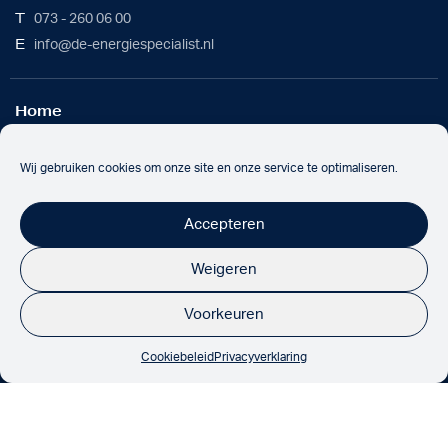
T
073 - 260 06 00
E
info@de-energiespecialist.nl
Home
Werkwijze
Batterijoplossing
Wij gebruiken cookies om onze site en onze service te optimaliseren.
Over ons
Nieuws
Accepteren
Werken bij
Contact
Weigeren
Voorkeuren
Onze partners
Cookiebeleid
Privacyverklaring