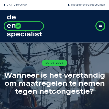
T
073 - 260 06 00
E
info@de-energiespecialist.nl
20-05-2026
Wanneer is het verstandig
om maatregelen te nemen
tegen netcongestie?