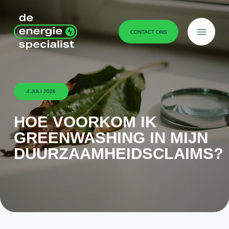
Ga naar content
menu
CONTACT ONS
4 JULI 2026
HOE VOORKOM IK
GREENWASHING IN MIJN
DUURZAAMHEIDSCLAIMS?