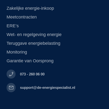
Zakelijke energie-inkoop
Meetcontracten
ERE’s
Wet- en regelgeving energie
Teruggave energiebelasting
Monitoring
Garantie van Oorsprong
phone_enabled
073 - 260 06 00
mail
support@de-energiespecialist.nl