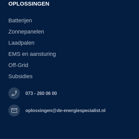
OPLOSSINGEN
Batterijen
Zonnepanelen
Laadpalen
EMS en aansturing
Off-Grid
Subsidies
phone_enabled
073 - 260 06 00
mail
oplossingen@de-energiespecialist.nl