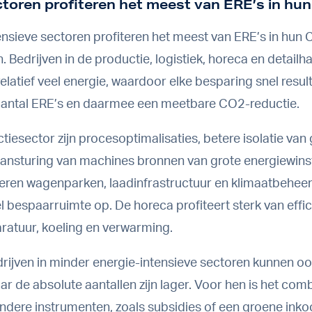
toren profiteren het meest van ERE’s in hu
ensieve sectoren profiteren het meest van ERE’s in hun
. Bedrijven in de productie, logistiek, horeca en detailh
elatief veel energie, waardoor elke besparing snel result
 aantal ERE’s en daarmee een meetbare CO2-reductie.
ctiesector zijn procesoptimalisaties, betere isolatie v
ansturing van machines bronnen van grote energiewinst
everen wagenparken, laadinfrastructuur en klimaatbehee
l bespaarruimte op. De horeca profiteert sterk van effic
atuur, koeling en verwarming.
drijven in minder energie-intensieve sectoren kunnen o
ar de absolute aantallen zijn lager. Voor hen is het com
ndere instrumenten, zoals subsidies of een groene inko