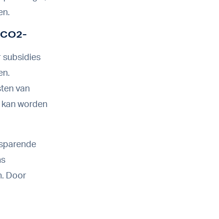
en.
e CO2-
 subsidies
en.
sten van
g kan worden
besparende
ns
n. Door