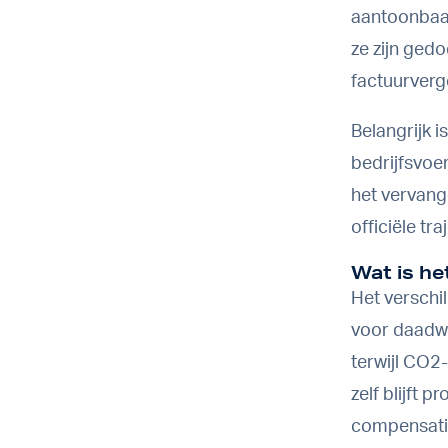
aantoonbaar
ze zijn ged
factuurverg
Belangrijk i
bedrijfsvoer
het vervange
officiële tr
Wat is he
Het verschi
voor daadwe
terwijl CO2-
zelf blijft 
compensatie