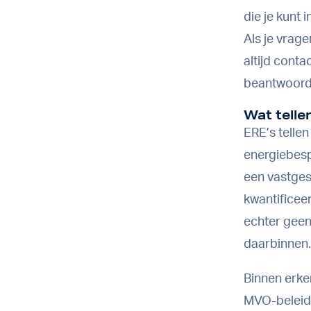
die je kunt 
Als je vrage
altijd
conta
beantwoorde
Wat telle
ERE’s telle
energiebesp
een vastges
kwantificee
echter geen
daarbinnen.
Binnen erke
MVO-beleid 