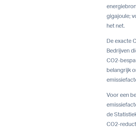
energiebron
gigajoule; v
het net.
De exacte C
Bedrijven d
CO2-bespari
belangrijk o
emissiefacto
Voor een be
emissiefact
de Statisti
CO2-reducti