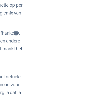
ctie op per
ergiemix van
hankelijk.
een andere
t maakt het
et actuele
ureau voor
g je dat je