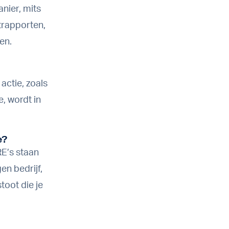
nier, mits
trapporten,
en.
actie, zoals
e, wordt in
e?
E’s staan
en bedrijf,
toot die je