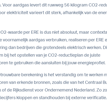
. Voor aardgas levert dit ruwweg 56 kilogram CO2-redu
oor elektriciteit varieert dit sterk, afhankelijk van de en
O2-waarde per ERE is dus niet absoluut, maar contextaf
ie voornamelijk aardgas verbruiken, realiseren per ERE 
ng dan bedrijven die grotendeels elektrisch werken. Di
m bij het opstellen van je CO2-reductieplan de juiste
ren te gebruiken die aansluiten bij jouw energieprofiel.
trouwbare berekening is het verstandig om te werken m
oren van erkende bronnen, zoals die van het Centraal B
ek of de Rijksdienst voor Ondernemend Nederland. Zo zor
ecijfers kloppen en standhouden bij externe verificatie.