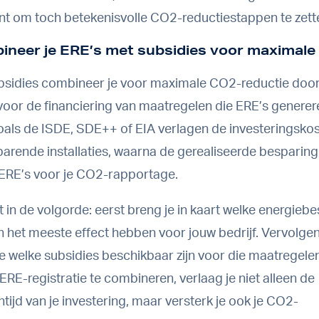
ant om toch betekenisvolle CO2-reductiestappen te zett
ineer je ERE’s met subsidies voor maximal
bsidies combineer je voor maximale CO2-reductie door
 voor de financiering van maatregelen die ERE’s generer
oals de ISDE, SDE++ of EIA verlagen de investeringsko
arende installaties, waarna de gerealiseerde besparin
ERE’s voor je CO2-rapportage.
it in de volgorde: eerst breng je in kaart welke energie
 het meeste effect hebben voor jouw bedrijf. Vervolge
e welke subsidies beschikbaar zijn voor die maatregele
ERE-registratie te combineren, verlaag je niet alleen de
tijd van je investering, maar versterk je ook je CO2-