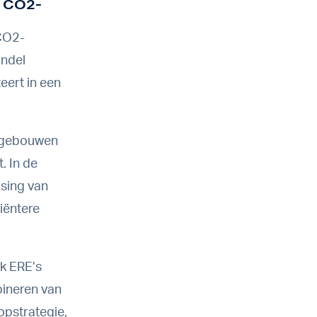
n CO2-
 CO2-
andel
eert in een
an gebouwen
. In de
rsing van
iëntere
ok ERE’s
bineren van
opstrategie,