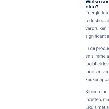
Welke sec
plan?
Energie-int
reductieplan
verbruiken r
significant
In de produ
en slimme a
logistiek l
loodsen vee
keukenappar
Kleinere be
inzetten, ma
ERE’s met a