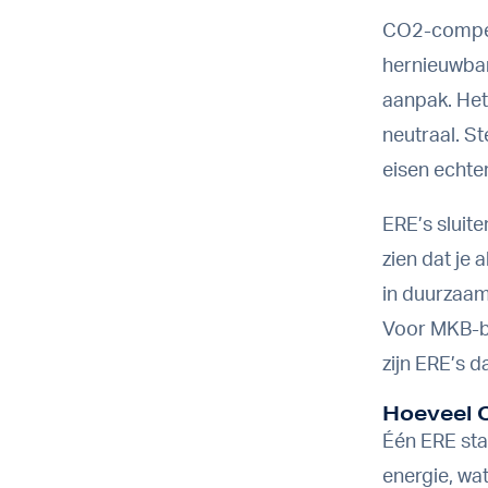
CO2-compens
hernieuwbar
aanpak. Het
neutraal. S
eisen echte
ERE’s sluite
zien dat je 
in duurzaa
Voor MKB-be
zijn ERE’s 
Hoeveel 
Één ERE sta
energie, wa