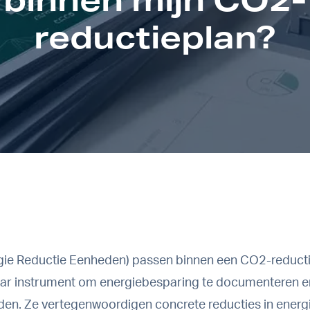
reductieplan?
gie Reductie Eenheden) passen binnen een CO2-reducti
r instrument om energiebesparing te documenteren e
en. Ze vertegenwoordigen concrete reducties in energ