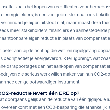
atie, zoals het kopen van certificaten voor herbebos
e energie elders, is een veelgebruikte maar ook bekriti
 vermindert je eigen uitstoot niet, maar maakt deze the
teeds meer stakeholders, financiers en aanbestedende p
r aantoonbare eigen reductie in plaats van compensatie
n beter aan bij de richting die wet- en regelgeving opgaa
als bedrijf actief je energieverbruik terugbrengt, wat zw
mheidsrapportages dan het aankopen van compensatier
drijven die serieus werk willen maken van hun CO2-doe
daarmee een geloofwaardiger instrument.
CO2-reductie levert één ERE op?
at doorgaans gelijk aan de reductie van één gigajoule a
t overeenkomt met een CO2-besparing die afhankelijk i