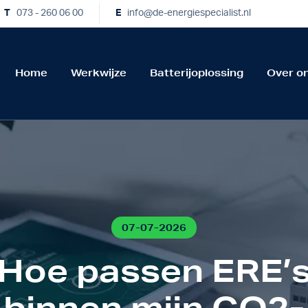
T
073 - 260 06 00
E
info@de-energiespecialist.nl
Home
Werkwijze
Batterijoplossing
Over o
07-07-2026
Hoe passen ERE’
binnen mijn CO2-