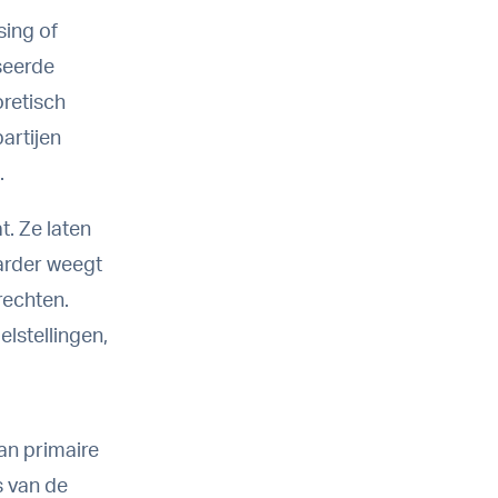
sing of
seerde
oretisch
artijen
.
t. Ze laten
aarder weegt
echten.
lstellingen,
an primaire
s van de