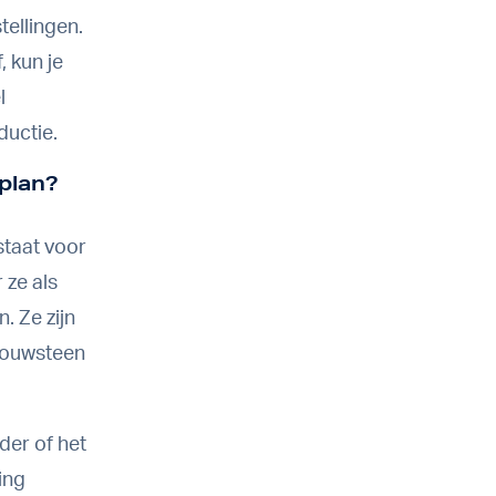
tellingen.
, kun je
l
uctie.
eplan?
staat voor
 ze als
. Ze zijn
 bouwsteen
der of het
ing