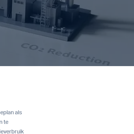
eplan als
n te
ieverbruik