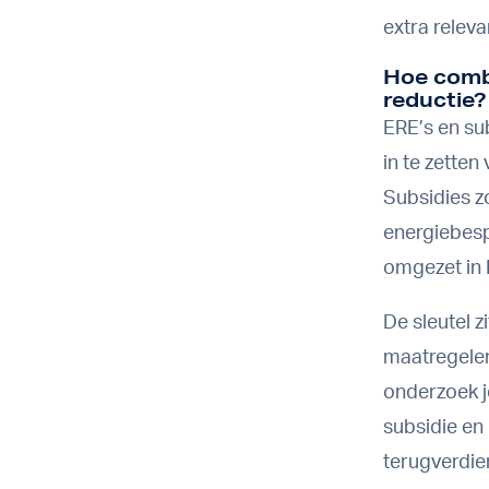
extra relev
Hoe comb
reductie?
ERE’s en su
in te zetten
Subsidies z
energiebesp
omgezet in 
De sleutel z
maatregelen
onderzoek j
subsidie en 
terugverdien