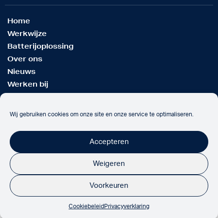
Home
Werkwijze
Batterijoplossing
Over ons
Nieuws
Werken bij
Contact
Wij gebruiken cookies om onze site en onze service te optimaliseren.
Onze partners
Accepteren
Weigeren
Voorkeuren
De Zonspecialist 2026
Privacyverklaring
Algemene voorwaarden
Cookiebeleid
Privacyverklaring
Realisatie door:
Inkoppers