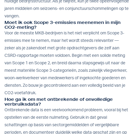
huidige bedrijfsstructuur. Als je twijfelt, kun je twee opeenvolgende
jaren middelen om seizoens- en conjunctuurschommelingen op te
vangen.
Moet ik ook Scope 3-emissies meenemen in mijn
CO2-meting?
Voor de meeste MKB-bedrijven is het niet verplicht om Scope 3-
emissies mee te nemen, maar het wordt steeds relevanter —
zeker als je zakendoet met grote opdrachtgevers die zelf aan
CSRD-rapportage moeten voldoen. Begin met een solide meting
van Scope 1 en Scope 2, en breid daarna stapsgewijs uit naar de
meest materiële Scope 3-categorieën, zoals zakelijk vliegverkeer,
woon-werkverkeer van medewerkers of ingekochte goederen en
diensten. Zo bouw je gecontroleerd aan een volledig beeld van je
CO2-voetafdruk.
Hoe ga ik om met ontbrekende of onvolledige
verbruiksdata?
Ontbrekende data is een veelvoorkomend probleem, vooral bij het
opstellen van de eerste nulmeting. Gebruik in dat geval
schattingen op basis van sectorgemiddelden of vergelijkbare
perioden, en documenteer duidelijk welke data geschat zijn en op