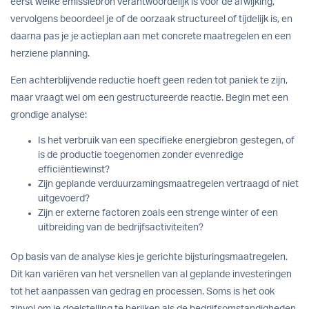
eerst welke emissiebron verantwoordelijk is voor de afwijking,
vervolgens beoordeel je of de oorzaak structureel of tijdelijk is, en
daarna pas je je actieplan aan met concrete maatregelen en een
herziene planning.
Een achterblijvende reductie hoeft geen reden tot paniek te zijn,
maar vraagt wel om een gestructureerde reactie. Begin met een
grondige analyse:
Is het verbruik van een specifieke energiebron gestegen, of
is de productie toegenomen zonder evenredige
efficiëntiewinst?
Zijn geplande verduurzamingsmaatregelen vertraagd of niet
uitgevoerd?
Zijn er externe factoren zoals een strenge winter of een
uitbreiding van de bedrijfsactiviteiten?
Op basis van de analyse kies je gerichte bijsturingsmaatregelen.
Dit kan variëren van het versnellen van al geplande investeringen
tot het aanpassen van gedrag en processen. Soms is het ook
zinvol om je doelstelling te herijken als de bedrijfsomstandigheden