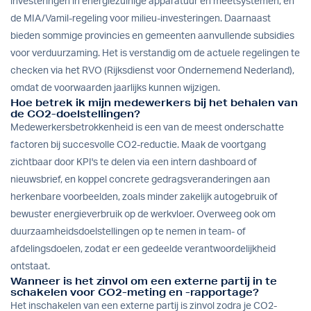
investeringen in energiezuinige apparatuur en meetsystemen, en
de MIA/Vamil-regeling voor milieu-investeringen. Daarnaast
bieden sommige provincies en gemeenten aanvullende subsidies
voor verduurzaming. Het is verstandig om de actuele regelingen te
checken via het RVO (Rijksdienst voor Ondernemend Nederland),
omdat de voorwaarden jaarlijks kunnen wijzigen.
Hoe betrek ik mijn medewerkers bij het behalen van
de CO2-doelstellingen?
Medewerkersbetrokkenheid is een van de meest onderschatte
factoren bij succesvolle CO2-reductie. Maak de voortgang
zichtbaar door KPI's te delen via een intern dashboard of
nieuwsbrief, en koppel concrete gedragsveranderingen aan
herkenbare voorbeelden, zoals minder zakelijk autogebruik of
bewuster energieverbruik op de werkvloer. Overweeg ook om
duurzaamheidsdoelstellingen op te nemen in team- of
afdelingsdoelen, zodat er een gedeelde verantwoordelijkheid
ontstaat.
Wanneer is het zinvol om een externe partij in te
schakelen voor CO2-meting en -rapportage?
Het inschakelen van een externe partij is zinvol zodra je CO2-