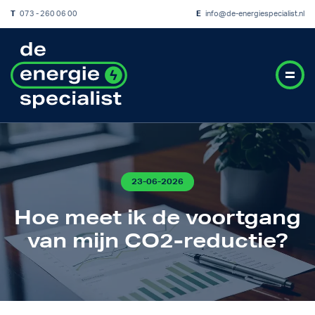
T
073 - 260 06 00
E
info@de-energiespecialist.nl
23-06-2026
Hoe meet ik de voortgang
van mijn CO2-reductie?