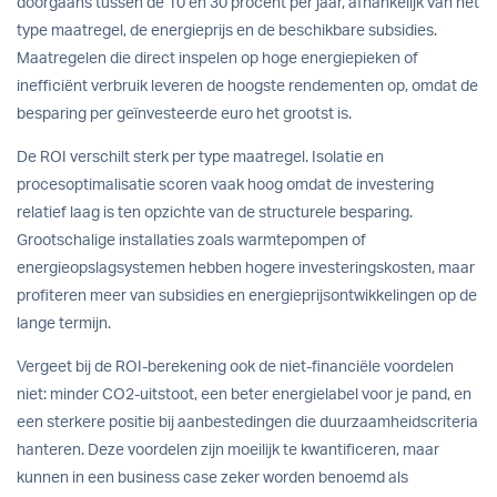
doorgaans tussen de 10 en 30 procent per jaar, afhankelijk van het
type maatregel, de energieprijs en de beschikbare subsidies.
Maatregelen die direct inspelen op hoge energiepieken of
inefficiënt verbruik leveren de hoogste rendementen op, omdat de
besparing per geïnvesteerde euro het grootst is.
De ROI verschilt sterk per type maatregel. Isolatie en
procesoptimalisatie scoren vaak hoog omdat de investering
relatief laag is ten opzichte van de structurele besparing.
Grootschalige installaties zoals warmtepompen of
energieopslagsystemen hebben hogere investeringskosten, maar
profiteren meer van subsidies en energieprijsontwikkelingen op de
lange termijn.
Vergeet bij de ROI-berekening ook de niet-financiële voordelen
niet: minder CO2-uitstoot, een beter energielabel voor je pand, en
een sterkere positie bij aanbestedingen die duurzaamheidscriteria
hanteren. Deze voordelen zijn moeilijk te kwantificeren, maar
kunnen in een business case zeker worden benoemd als