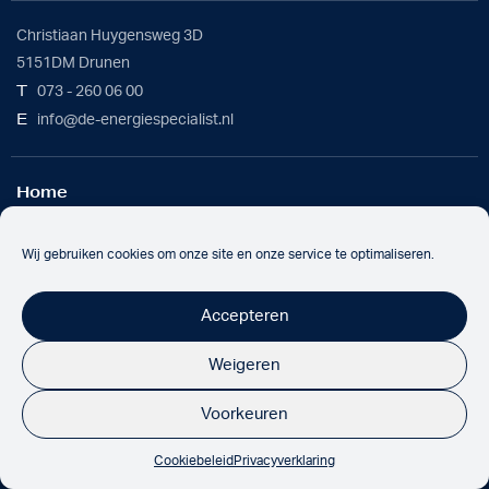
Christiaan Huygensweg 3D
5151DM Drunen
T
073 - 260 06 00
E
info@de-energiespecialist.nl
Home
Werkwijze
Batterijoplossing
Wij gebruiken cookies om onze site en onze service te optimaliseren.
Over ons
Nieuws
Accepteren
Werken bij
Contact
Weigeren
Voorkeuren
Onze partners
Cookiebeleid
Privacyverklaring