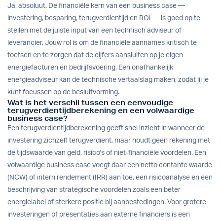
Ja, absoluut. De financiële kern van een business case —
investering, besparing, terugverdientijd en ROI — is goed op te
stellen met de juiste input van een technisch adviseur of
leverancier. Jouw rol is om de financiële aannames kritisch te
toetsen en te zorgen dat de cijfers aansluiten op je eigen
energiefacturen en bedrijfsvoering. Een onafhankelijk
energieadviseur kan de technische vertaalslag maken, zodat jij je
kunt focussen op de besluitvorming.
Wat is het verschil tussen een eenvoudige
terugverdientijdberekening en een volwaardige
business case?
Een terugverdientijdberekening geeft snel inzicht in wanneer de
investering zichzelf terugverdient, maar houdt geen rekening met
de tijdswaarde van geld, risico's of niet-financiële voordelen. Een
volwaardige business case voegt daar een netto contante waarde
(NCW) of intern rendement (IRR) aan toe, een risicoanalyse en een
beschrijving van strategische voordelen zoals een beter
energielabel of sterkere positie bij aanbestedingen. Voor grotere
investeringen of presentaties aan externe financiers is een