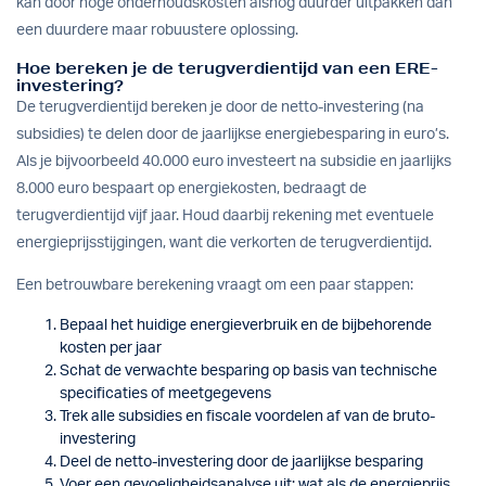
kan door hoge onderhoudskosten alsnog duurder uitpakken dan
een duurdere maar robuustere oplossing.
Hoe bereken je de terugverdientijd van een ERE-
investering?
De terugverdientijd bereken je door de netto-investering (na
subsidies) te delen door de jaarlijkse energiebesparing in euro’s.
Als je bijvoorbeeld 40.000 euro investeert na subsidie en jaarlijks
8.000 euro bespaart op energiekosten, bedraagt de
terugverdientijd vijf jaar. Houd daarbij rekening met eventuele
energieprijsstijgingen, want die verkorten de terugverdientijd.
Een betrouwbare berekening vraagt om een paar stappen:
Bepaal het huidige energieverbruik en de bijbehorende
kosten per jaar
Schat de verwachte besparing op basis van technische
specificaties of meetgegevens
Trek alle subsidies en fiscale voordelen af van de bruto-
investering
Deel de netto-investering door de jaarlijkse besparing
Voer een gevoeligheidsanalyse uit: wat als de energieprijs