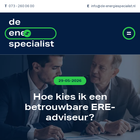
T
073 - 260 06 00
E
info@de-energiespecialist.nl
29-05-2026
Hoe kies ik een
betrouwbare ERE-
adviseur?