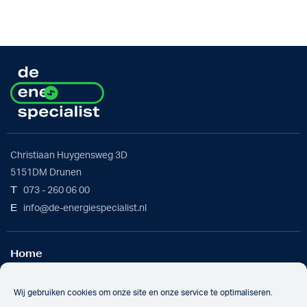
Christiaan Huygensweg 3D
5151DM Drunen
T
073 - 260 06 00
E
info@de-energiespecialist.nl
Home
Werkwijze
Batterijoplossing
Wij gebruiken cookies om onze site en onze service te optimaliseren.