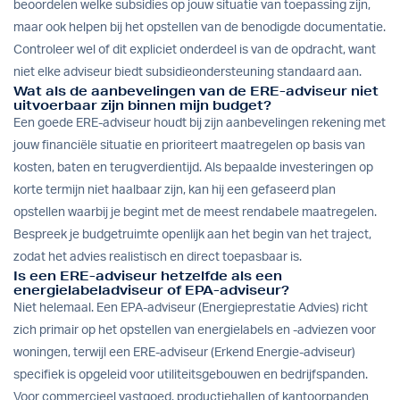
beoordelen welke subsidies op jouw situatie van toepassing zijn,
maar ook helpen bij het opstellen van de benodigde documentatie.
Controleer wel of dit expliciet onderdeel is van de opdracht, want
niet elke adviseur biedt subsidieondersteuning standaard aan.
Wat als de aanbevelingen van de ERE-adviseur niet
uitvoerbaar zijn binnen mijn budget?
Een goede ERE-adviseur houdt bij zijn aanbevelingen rekening met
jouw financiële situatie en prioriteert maatregelen op basis van
kosten, baten en terugverdientijd. Als bepaalde investeringen op
korte termijn niet haalbaar zijn, kan hij een gefaseerd plan
opstellen waarbij je begint met de meest rendabele maatregelen.
Bespreek je budgetruimte openlijk aan het begin van het traject,
zodat het advies realistisch en direct toepasbaar is.
Is een ERE-adviseur hetzelfde als een
energielabeladviseur of EPA-adviseur?
Niet helemaal. Een EPA-adviseur (Energieprestatie Advies) richt
zich primair op het opstellen van energielabels en -adviezen voor
woningen, terwijl een ERE-adviseur (Erkend Energie-adviseur)
specifiek is opgeleid voor utiliteitsgebouwen en bedrijfspanden.
Voor commercieel vastgoed, productiehallen of kantoorpanden