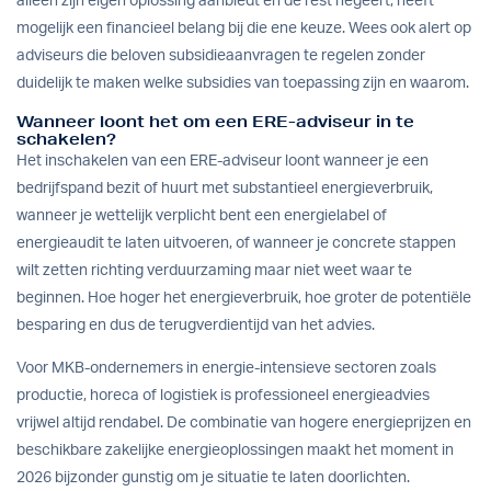
alleen zijn eigen oplossing aanbiedt en de rest negeert, heeft
mogelijk een financieel belang bij die ene keuze. Wees ook alert op
adviseurs die beloven subsidieaanvragen te regelen zonder
duidelijk te maken welke subsidies van toepassing zijn en waarom.
Wanneer loont het om een ERE-adviseur in te
schakelen?
Het inschakelen van een ERE-adviseur loont wanneer je een
bedrijfspand bezit of huurt met substantieel energieverbruik,
wanneer je wettelijk verplicht bent een energielabel of
energieaudit te laten uitvoeren, of wanneer je concrete stappen
wilt zetten richting verduurzaming maar niet weet waar te
beginnen. Hoe hoger het energieverbruik, hoe groter de potentiële
besparing en dus de terugverdientijd van het advies.
Voor MKB-ondernemers in energie-intensieve sectoren zoals
productie, horeca of logistiek is professioneel energieadvies
vrijwel altijd rendabel. De combinatie van hogere energieprijzen en
beschikbare
zakelijke energieoplossingen
maakt het moment in
2026 bijzonder gunstig om je situatie te laten doorlichten.