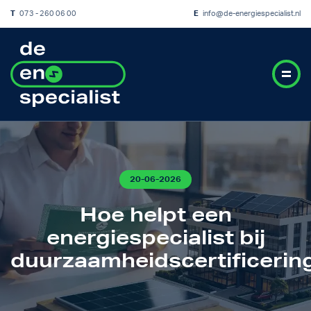
T
073 - 260 06 00
E
info@de-energiespecialist.nl
20-06-2026
Hoe helpt een
energiespecialist bij
duurzaamheidscertificerin