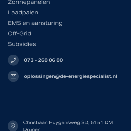
Zonnepanelen
Laadpalen
EMS en aansturing
Off-Grid
Subsidies
phone_enabled
073 - 260 06 00
mail
oplossingen@de-energiespecialist.nl
Christiaan Huygensweg 3D, 5151 DM
location_on
Drunen