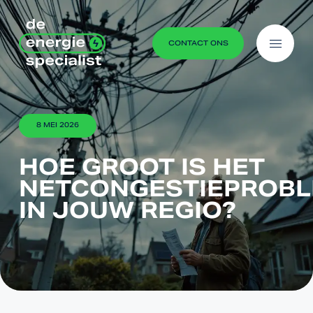
Ga naar content
menu
CONTACT ONS
8 MEI 2026
HOE GROOT IS HET
NETCONGESTIEPROB
IN JOUW REGIO?