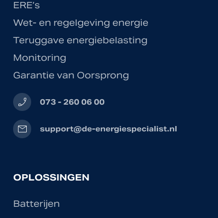
ERE’s
Wet- en regelgeving energie
Teruggave energiebelasting
Monitoring
Garantie van Oorsprong
phone_enabled
073 - 260 06 00
mail
support@de-energiespecialist.nl
OPLOSSINGEN
Batterijen