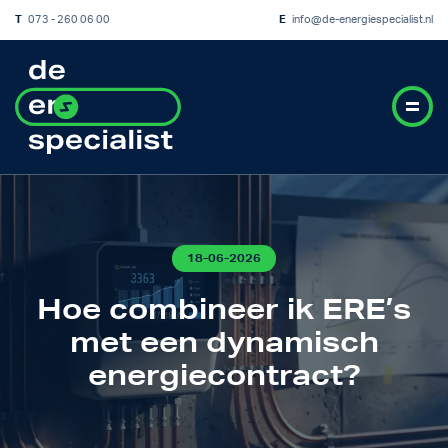
T
073 - 260 06 00
E
info@de-energiespecialist.nl
18-06-2026
Hoe combineer ik ERE’s
met een dynamisch
energiecontract?