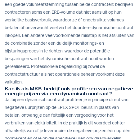
een goede volumeafstemming tussen beide contracten: bedrijven
contracteren soms een ERE-volume dat niet aansluit op hun
werkelijke basisverbruik, waardoor ze óf ongebruikte volumes
betalen óf onverwacht veel via het duurdere dynamische contract
inkopen. Een andere veelvoorkomende misstap is het afsluiten van
de combinatie zonder een duidelijk monitorings- en
bijsturingsproces in te richten, waardoor de potentiële
besparingen van het dynamische contract nooit worden
gerealiseerd. Professionele begeleiding bij zowel de
contractstructuur als het operationele beheer voorkomt deze
valkuilen.
Kan ik als MKB-bedrijf ook profiteren van negatieve
energieprijzen via een dynamisch contract?
Ja, bij een dynamisch contract profiteer je in principe direct van
negatieve uurprijzen op de EPEX SPOT-beurs: in plaats van
betalen, ontvang je dan feitelijk een vergoeding voor het
verbruiken van elektriciteit. In de praktijk is dit voordeel echter
afhankelijk van of je leverancier de negatieve prijzen één-op-één
doorrekent en of je op die specifieke uren ook daadwerkelijk