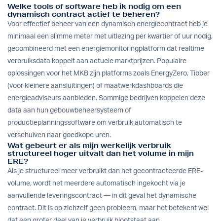
Welke tools of software heb ik nodig om een
dynamisch contract actief te beheren?
Voor effectief beheer van een dynamisch energiecontract heb je
minimaal een slimme meter met uitlezing per kwartier of uur nodig,
gecombineerd met een energiemonitoringplatform dat realtime
verbruiksdata koppelt aan actuele marktprijzen. Populaire
oplossingen voor het MKB zijn platforms zoals EnergyZero, Tibber
(voor kleinere aansluitingen) of maatwerkdashboards die
energieadviseurs aanbieden. Sommige bedrijven koppelen deze
data aan hun gebouwbeheersysteem of
productieplanningssoftware om verbruik automatisch te
verschuiven naar goedkope uren.
Wat gebeurt er als mijn werkelijk verbruik
structureel hoger uitvalt dan het volume in mijn
ERE?
Als je structureel meer verbruikt dan het gecontracteerde ERE-
volume, wordt het meerdere automatisch ingekocht via je
aanvullende leveringscontract — in dit geval het dynamische
contract. Dit is op zichzelf geen probleem, maar het betekent wel
dat een groter deel van je verbruik blootstaat aan