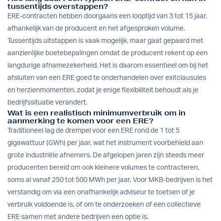
tussentijds overstappen?
ERE-contracten hebben doorgaans een looptijd van 3 tot 15 jaar,
afhankelijk van de producent en het afgesproken volume.
Tussentijds uitstappen is vaak mogelijk, maar gaat gepaard met
aanzienlijke boetebepalingen omdat de producent rekent op een
langdurige afnamezekerheid. Het is daarom essentieel om bij het
afsluiten van een ERE goed te onderhandelen over exitclausules
en herzienmomenten, zodat je enige flexibiliteit behoudt als je
bedrijfssituatie verandert.
Wat is een realistisch minimumverbruik om in
aanmerking te komen voor een ERE?
Traditioneel lag de drempel voor een ERE rond de 1 tot 5
gigawattuur (GWh) per jaar, wat het instrument voorbehield aan
grote industriële afnemers. De afgelopen jaren zijn steeds meer
producenten bereid om ook kleinere volumes te contracteren,
soms al vanaf 250 tot 500 MWh per jaar. Voor MKB-bedrijven is het
verstandig om via een onafhankelijk adviseur te toetsen of je
verbruik voldoende is, of om te onderzoeken of een collectieve
ERE samen met andere bedrijven een optie is.